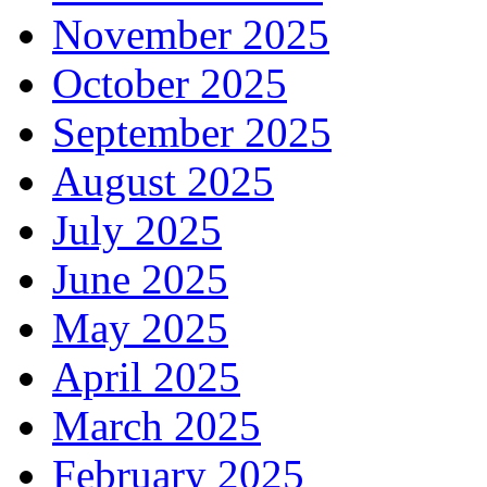
November 2025
October 2025
September 2025
August 2025
July 2025
June 2025
May 2025
April 2025
March 2025
February 2025