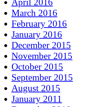
April 2016
March 2016
February 2016
January 2016
December 2015
November 2015
October 2015
September 2015
August 2015
January 2011