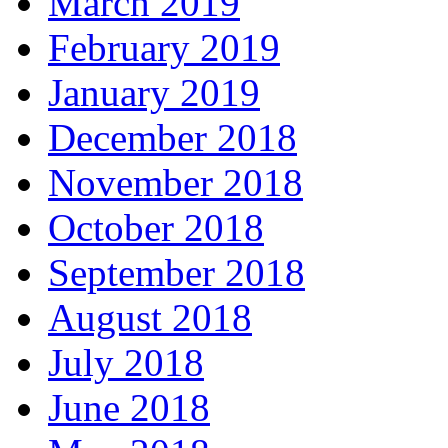
March 2019
February 2019
January 2019
December 2018
November 2018
October 2018
September 2018
August 2018
July 2018
June 2018