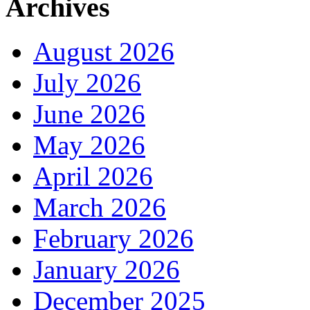
Archives
August 2026
July 2026
June 2026
May 2026
April 2026
March 2026
February 2026
January 2026
December 2025