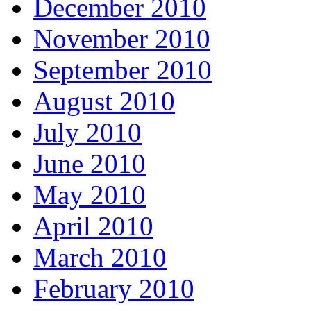
December 2010
November 2010
September 2010
August 2010
July 2010
June 2010
May 2010
April 2010
March 2010
February 2010