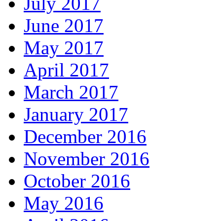
July 2017
June 2017
May 2017
April 2017
March 2017
January 2017
December 2016
November 2016
October 2016
May 2016