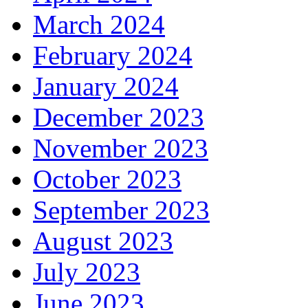
March 2024
February 2024
January 2024
December 2023
November 2023
October 2023
September 2023
August 2023
July 2023
June 2023