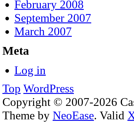
February 2008
September 2007
March 2007
Meta
Log in
Top
WordPress
Copyright © 2007-2026 Ca
Theme by
NeoEase
. Valid
X