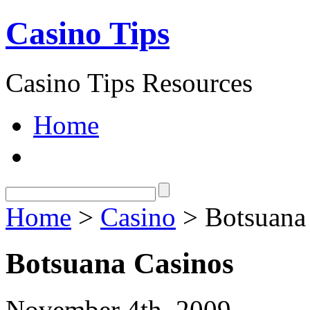
Casino Tips
Casino Tips Resources
Home
Home
>
Casino
> Botsuana
Botsuana Casinos
November 4th, 2009