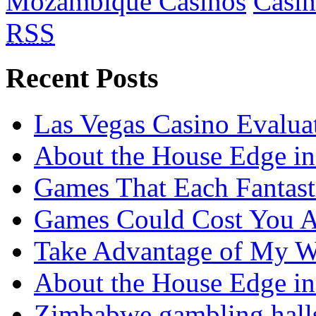
Mozambique Casinos
Casi
RSS
Recent Posts
Las Vegas Casino Evalua
About the House Edge i
Games That Each Fantasti
Games Could Cost You A
Take Advantage of My W
About the House Edge i
Zimbabwe gambling hall