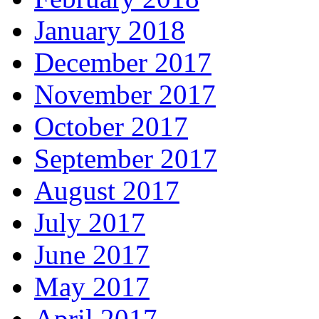
January 2018
December 2017
November 2017
October 2017
September 2017
August 2017
July 2017
June 2017
May 2017
April 2017