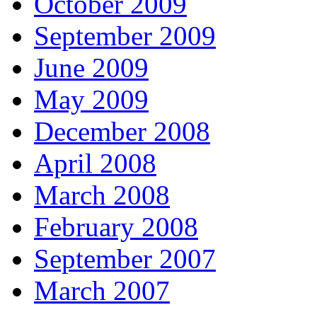
October 2009
September 2009
June 2009
May 2009
December 2008
April 2008
March 2008
February 2008
September 2007
March 2007