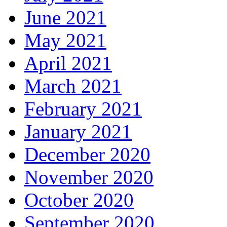
June 2021
May 2021
April 2021
March 2021
February 2021
January 2021
December 2020
November 2020
October 2020
September 2020