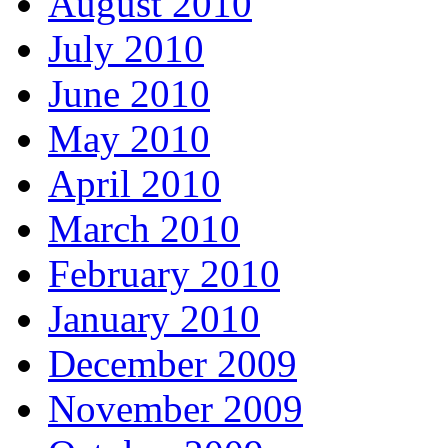
August 2010
July 2010
June 2010
May 2010
April 2010
March 2010
February 2010
January 2010
December 2009
November 2009