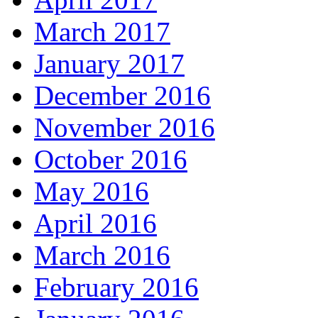
March 2017
January 2017
December 2016
November 2016
October 2016
May 2016
April 2016
March 2016
February 2016