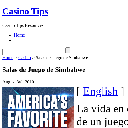
Casino Tips
Casino Tips Resources
Home
Home
>
Casino
> Salas de Juego de Simbabwe
Salas de Juego de Simbabwe
August 3rd, 2010
[
English
]
La vida en
de un juego