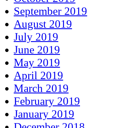
September 2019
August 2019
July 2019
June 2019
May 2019
April 2019
March 2019
February 2019
January 2019
December 2018